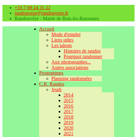
+33 7 69 24 31 22
randouveze@randouveze.fr
Randouvèze - Mairie de Buis-les-Baronnies
Accueil
Mode d'emploi
Liens utiles
Les talents
Histoires de randos
Pourquoi randonner
Aux photographes...
Autres associations
Programmes
Planning randonnées
C.R. Randos
Jeudi
2014
2015
2016
2017
2018
2019
2020
2021