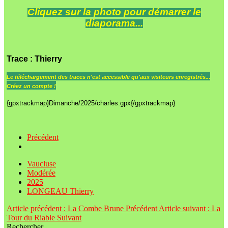
Cliquez sur la photo pour démarrer le
diaporama...
Trace
: Thierry
Le
téléchargement des traces n'est accessible qu'aux visiteurs enregistrés...
Créez un compte !
{gpxtrackmap}Dimanche/2025/charles.gpx{/gpxtrackmap}
Précédent
Vaucluse
Modérée
2025
LONGEAU Thierry
Article précédent : La Combe Brune
Précédent
Article suivant : La
Tour du Riable
Suivant
Rechercher