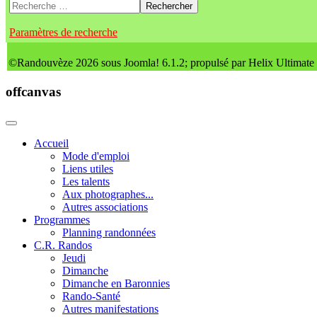
Rechercher
Paramètres de recherche
©Randouvèze 2026 sous Joomla! 6.1.2; propulsé par Helix Ultimate
offcanvas
Accueil
Mode d'emploi
Liens utiles
Les talents
Aux photographes...
Autres associations
Programmes
Planning randonnées
C.R. Randos
Jeudi
Dimanche
Dimanche en Baronnies
Rando-Santé
Autres manifestations