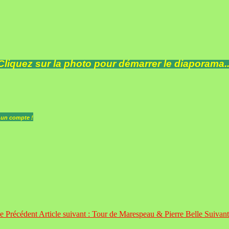
Cliquez sur la photo pour démarrer le diaporama..
z un compte !
be
Précédent
Article suivant : Tour de Marespeau & Pierre Belle
Suivant