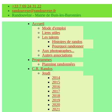
+33 7 69 24 31 22
randouveze@randouveze.fr
Randouvèze - Mairie de Buis-les-Baronnies
Accueil
Mode d'emploi
Liens utiles
Les talents
Histoires de randos
Pourquoi randonner
Aux photographes...
Autres associations
Programmes
Planning randonnées
C.R. Randos
Jeudi
2014
2015
2016
2017
2018
2019
2020
2021