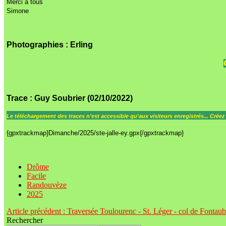
Merci à tous
Simone
Photographies : Erling
Trace
: Guy Soubrier (02/10/2022)
Le
téléchargement des traces n'est accessible qu'aux visiteurs enregistrés... Crée
{gpxtrackmap}Dimanche/2025/ste-jalle-ey.gpx{/gpxtrackmap}
Drôme
Facile
Randouvèze
2025
Article précédent : Traversée Toulourenc - St. Léger - col de Fontau
Rechercher