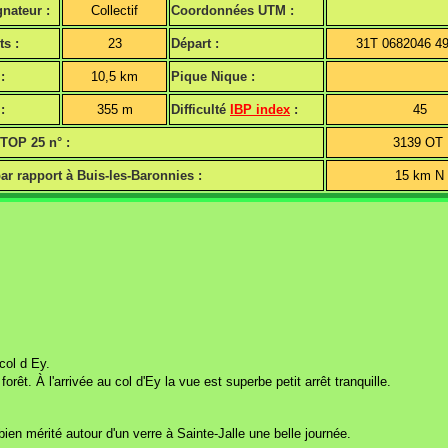
nateur :
Collectif
Coordonnées UTM :
ts :
23
Départ :
31T 0682046 4
:
10,5 km
Pique Nique :
:
355 m
Difficulté
IBP index
:
45
 TOP 25 n° :
3139 OT
ar rapport à Buis-les-Baronnies :
15 km N
col d Ey.
t. À l'arrivée au col d'Ey la vue est superbe petit arrêt tranquille.
bien mérité autour d'un verre à Sainte-Jalle une belle journée.