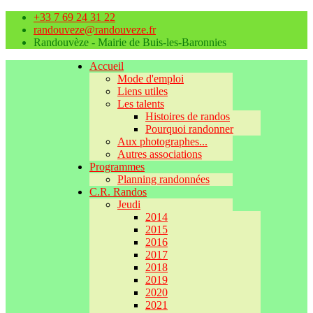
+33 7 69 24 31 22
randouveze@randouveze.fr
Randouvèze - Mairie de Buis-les-Baronnies
Accueil
Mode d'emploi
Liens utiles
Les talents
Histoires de randos
Pourquoi randonner
Aux photographes...
Autres associations
Programmes
Planning randonnées
C.R. Randos
Jeudi
2014
2015
2016
2017
2018
2019
2020
2021