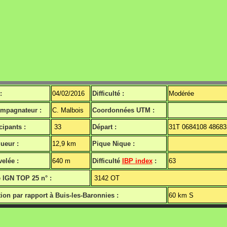
:
04/02/2016
Difficulté :
Modérée
mpagnateur :
C. Malbois
Coordonnées UTM :
cipants :
33
Départ :
31T 0684108 48683
ueur :
12,9 km
Pique Nique :
elée :
640 m
Difficulté
IBP index
:
63
e IGN TOP 25 n° :
3142 OT
ion par rapport à Buis-les-Baronnies :
60 km S