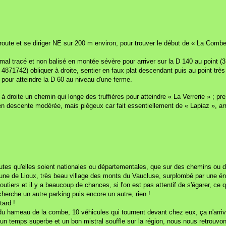
 route et se diriger NE sur 200 m environ, pour trouver le début de « La Comb
 mal tracé et non balisé en montée sévère pour arriver sur la D 140 au point 
 4871742) obliquer à droite, sentier en faux plat descendant puis au point trè
 pour atteindre la D 60 au niveau d'une ferme.
 droite un chemin qui longe des truffières pour atteindre « La Verrerie » ; pre
 en descente modérée, mais piégeux car fait essentiellement de « Lapiaz », arr
routes qu'elles soient nationales ou départementales, que sur des chemins ou d
commune de Lioux, très beau village des monts du Vaucluse, surplombé par une 
 routiers et il y a beaucoup de chances, si l'on est pas attentif de s'égarer, c
cherche un autre parking puis encore un autre, rien !
tard !
 du hameau de la combe, 10 véhicules qui tournent devant chez eux, ça n'arriv
 un temps superbe et un bon mistral souffle sur la région, nous nous retrouvons