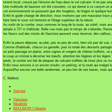
torrent local, creusé par l'érosion de l'eau dans le sol calcaire. A ne pas e
Une multitude de baumes ont été creusées, ce qui donne à ce canyon un aspe
cet environnement ne poussent que des fougères, du fragon et quelque buis 
Enfin le guide change de direction, nous montons par une mauvaise trace pou
faire faire le sous sol terrestre et l'étage supérieur de la nature.
Au sortir de la combe, nous sommes le long de la route, au soleil, mais avec
périple à 727 m d'altitude. Belle vue mais pas le temps de s'attarder, l'he
les flancs sud des monts de Vaucluse peuvent vous réserver, des cailloux, d
Enfin la pause déjeuner, au plat, pas ou peu de vent, bien sûr pas de vue, 
Comme d'habitude, chacun sa gamelle, puis la ronde des desserts partagés, 
un petit passage en plaine, entre vignes et vergers de chênes truffiers, un 
le coup un mistral à décorner les bœufs, attention les légères et les légers
pieds, le sentier est fait de plaques de calcaire truffées de trous plus ou
Enfin nous arrivons à un ancien moulin, un parking, et la route qui malgré l
Aujourd'hui encore une belle randonnée, un peu loin de nos bases, mais qui 
C. Malbois
Suivant
Vaucluse
Modérée
MALBOIS Clément