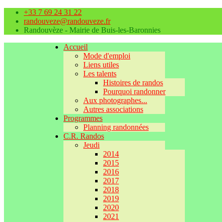
+33 7 69 24 31 22
randouveze@randouveze.fr
Randouvèze - Mairie de Buis-les-Baronnies
Accueil
Mode d'emploi
Liens utiles
Les talents
Histoires de randos
Pourquoi randonner
Aux photographes...
Autres associations
Programmes
Planning randonnées
C.R. Randos
Jeudi
2014
2015
2016
2017
2018
2019
2020
2021