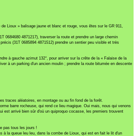
e de Lioux » balisage jaune et blanc et rouge, vous êtes sur le GR 911,
(31T 0684680 4871217), traverser la route et prendre un large chemin
s précis (31T 0685894 4871512) prendre un sentier peu visible et très
ndre à gauche azimut 132°, pour arriver sur la crête de la « Falaise de la
iver à un parking d'un ancien moulin ; prendre la route bitumée en descente
es traces aléatoires, en montage ou au fin fond de la forêt.
énorme barre rocheuse, qui rend ce lieu magique. Oui mais, nous qui venons
e qui est arrivé bien sûr d'où un quiproquo cocasse, les premiers trouvent
e pas tous les jours !
 à la queue leu leu, dans la combe de Lioux, qui est en fait le lit d'un