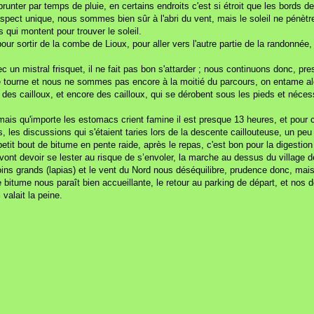
mprunter par temps de pluie, en certains endroits c'est si étroit que les bords 
ct unique, nous sommes bien sûr à l'abri du vent, mais le soleil ne pénètre j
qui montent pour trouver le soleil.
r sortir de la combe de Lioux, pour aller vers l'autre partie de la randonnée,
 un mistral frisquet, il ne fait pas bon s'attarder ; nous continuons donc, pr
ure tourne et nous ne sommes pas encore à la moitié du parcours, on entame al
es cailloux, et encore des cailloux, qui se dérobent sous les pieds et nécessi
mais qu'importe les estomacs crient famine il est presque 13 heures, et pour 
les discussions qui s'étaient taries lors de la descente caillouteuse, un peu
petit bout de bitume en pente raide, après le repas, c'est bon pour la digestio
 vont devoir se lester au risque de s’envoler, la marche au dessus du village 
 moins grands (lapias) et le vent du Nord nous déséquilibre, prudence donc, ma
e bitume nous paraît bien accueillante, le retour au parking de départ, et nos 
valait la peine.