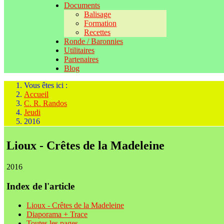
Documents
Balisage
Formation
Recettes
Ronde / Baronnies
Utilitaires
Partenaires
Blog
Vous êtes ici :
Accueil
C. R. Randos
Jeudi
2016
Lioux - Crêtes de la Madeleine
2016
Index de l'article
Lioux - Crêtes de la Madeleine
Diaporama + Trace
Toutes les pages