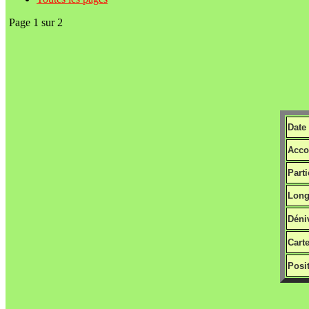
Page 1 sur 2
Date 
Acco
Parti
Long
Déniv
Cart
Posit