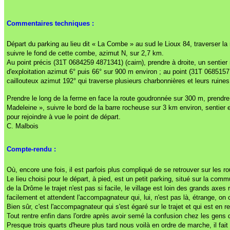
Commentaires techniques :
Départ du parking au lieu dit « La Combe » au sud le Lioux 84, traverser la
suivre le fond de cette combe, azimut N, sur 2,7 km.
Au point précis (31T 0684259 4871341) (cairn), prendre à droite, un sentier
d'exploitation azimut 6° puis 66° sur 900 m environ ; au point (31T 0685157
caillouteux azimut 192° qui traverse plusieurs charbonnières et leurs ruines
Prendre le long de la ferme en face la route goudronnée sur 300 m, prendre à
Madeleine », suivre le bord de la barre rocheuse sur 3 km environ, sentier
pour rejoindre à vue le point de départ.
C. Malbois
Compte-rendu :
Où, encore une fois, il est parfois plus compliqué de se retrouver sur les 
Le lieu choisi pour le départ, à pied, est un petit parking, situé sur la 
de la Drôme le trajet n'est pas si facile, le village est loin des grands axes
facilement et attendent l'accompagnateur qui, lui, n'est pas là, étrange, on 
Bien sûr, c'est l'accompagnateur qui s'est égaré sur le trajet et qui est en re
Tout rentre enfin dans l'ordre après avoir semé la confusion chez les gens
Presque trois quarts d'heure plus tard nous voilà en ordre de marche, il fait