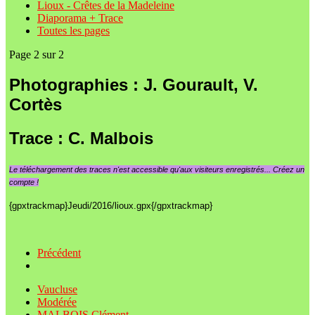
Lioux - Crêtes de la Madeleine
Diaporama + Trace
Toutes les pages
Page 2 sur 2
Photographies : J. Gourault, V.
Cortès
Trace : C. Malbois
Le
téléchargement des traces n'est accessible qu'aux visiteurs enregistrés... Créez un
compte !
{gpxtrackmap}Jeudi/2016/lioux.gpx{/gpxtrackmap}
Précédent
Vaucluse
Modérée
MALBOIS Clément