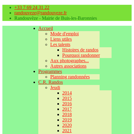
+33 7 69 24 31 22
randouveze@randouveze.fr
Randouvèze - Mairie de Buis-les-Baronnies
Accueil
Mode d'emploi
Liens utiles
Les talents
Histoires de randos
Pourquoi randonner
Aux photographes...
Autres associations
Programmes
Planning randonnées
C.R. Randos
Jeudi
2014
2015
2016
2017
2018
2019
2020
2021