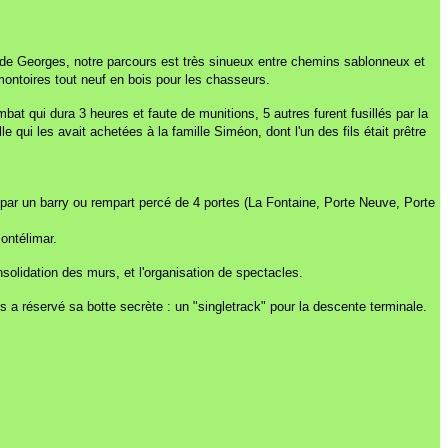
ide Georges, notre parcours est très sinueux entre chemins sablonneux et
ontoires tout neuf en bois pour les chasseurs.
t qui dura 3 heures et faute de munitions, 5 autres furent fusillés par la
 qui les avait achetées à la famille Siméon, dont l'un des fils était prêtre
nt par un barry ou rempart percé de 4 portes (La Fontaine, Porte Neuve, Porte
ontélimar.
nsolidation des murs, et l'organisation de spectacles.
s a réservé sa botte secrète : un "singletrack" pour la descente terminale.