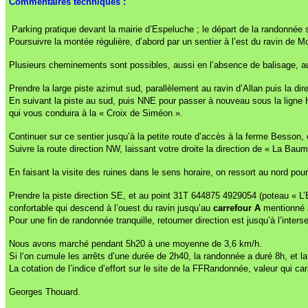
Commentaires techniques :
Parking pratique devant la mairie d’Espeluche ; le départ de la randonné
Poursuivre la montée régulière, d’abord par un sentier à l’est du ravin de M
Plusieurs cheminements sont possibles, aussi en l’absence de balisage, a
Prendre la large piste azimut sud, parallèlement au ravin d’Allan puis la di
En suivant la piste au sud, puis NNE pour passer à nouveau sous la ligne H
qui vous conduira à la « Croix de Siméon ».
Continuer sur ce sentier jusqu’à la petite route d’accès à la ferme Besson,
Suivre la route direction NW, laissant votre droite la direction de « La Baum
En faisant la visite des ruines dans le sens horaire, on ressort au nord p
Prendre la piste direction SE, et au point 31T 644875 4929054 (poteau « L’E
confortable qui descend à l’ouest du ravin jusqu’au
carrefour A
mentionné 
Pour une fin de randonnée tranquille, retourner direction est jusqu’à l’inter
Nous avons marché pendant 5h20 à une moyenne de 3,6 km/h.
Si l‘on cumule les arrêts d’une durée de 2h40, la randonnée a duré 8h, et l
La cotation de l’indice d’effort sur le site de la FFRandonnée, valeur qui 
Georges Thouard.