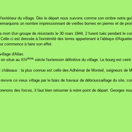
'extérieur du village. Dès le départ nous suivons comme son ombre notre gu
remarquons un nombre impressionnant de vieilles bornes en pierres et de prom
mort d'un groupe de résistants le 30 mars 1944, 2 furent tués pendant le comba
lle ci est dressée à l'extrémité des terres appartenant à l'abbaye d'Aiguebelle
eur commence à faire son effet.
illage d'Allan.
ème
 on situe au XIV
siècle l'extension définitive du village. Le bourg est cei
eux châteaux : la plus connue est celle des Adhémar de Monteil, seigneurs de M
 revivre ce vieux village par le biais de travaux de débroussaillage du site, co
renons des forces, il faut bien retourner à notre point de départ. Georges nou