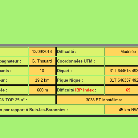
13/09/2018
Difficulté :
Modérée
agnateur :
G. Thouard
Coordonnées UTM :
pants :
10
Départ :
31T 644615 49
ur :
19,2 km
Pique Nique :
31T 646337 49
ée :
600 m
Difficulté
IBP index
:
69
GN TOP 25 n° :
3038 ET Montélimar
n par rapport à Buis-les-Baronnies :
45 km N