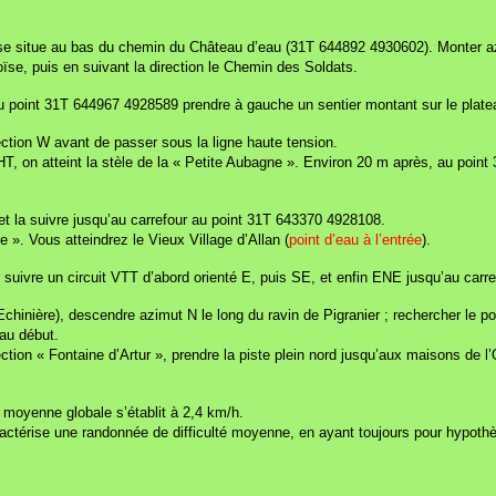
e se situe au bas du chemin du Château d’eau (31T 644892 4930602). Monter 
oïse, puis en suivant la direction le Chemin des Soldats.
u point 31T 644967 4928589 prendre à gauche un sentier montant sur le plat
rection W avant de passer sous la ligne haute tension.
T, on atteint la stèle de la « Petite Aubagne ». Environ 20 m après, au point
 et la suivre jusqu’au carrefour au point 31T 643370 4928108.
e ». Vous atteindrez le Vieux Village d’Allan (
point d’eau à l’entrée
).
our suivre un circuit VTT d’abord orienté E, puis SE, et enfin ENE jusqu’au c
chinière), descendre azimut N le long du ravin de Pigranier ; rechercher le po
au début.
section « Fontaine d’Artur », prendre la piste plein nord jusqu’aux maisons de 
a moyenne globale s’établit à 2,4 km/h.
caractérise une randonnée de difficulté moyenne, en ayant toujours pour hypot