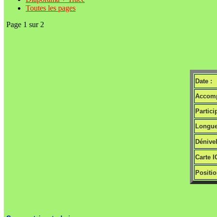
Toutes les pages
Page 1 sur 2
Date :
Accomp
Partici
Longue
Dénivel
Carte I
Positio