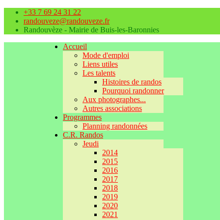
+33 7 69 24 31 22
randouveze@randouveze.fr
Randouvèze - Mairie de Buis-les-Baronnies
Accueil
Mode d'emploi
Liens utiles
Les talents
Histoires de randos
Pourquoi randonner
Aux photographes...
Autres associations
Programmes
Planning randonnées
C.R. Randos
Jeudi
2014
2015
2016
2017
2018
2019
2020
2021