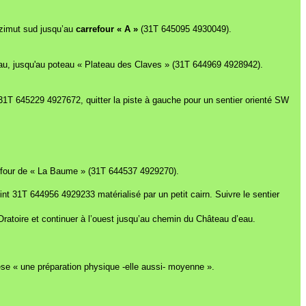
azimut sud jusqu’au
carrefour « A »
(31T 645095 4930049).
eau, jusqu'au poteau « Plateau des Claves » (31T 644969 4928942).
 31T 645229 4927672, quitter la piste à gauche pour un sentier orienté SW
arrefour de « La Baume » (31T 644537 4929270).
int 31T 644956 4929233 matérialisé par un petit cairn. Suivre le sentier
l’Oratoire et continuer à l’ouest jusqu’au chemin du Château d’eau.
hèse « une préparation physique -elle aussi- moyenne ».