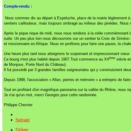
Compte-rendu :
Nous sommes dix au départ à Espeluche, place de la mairie légèrement à l
sentiers caillouteux, mais toujours ombragé au milieux des pinèdes. Nous 
Après le pique nique de midi, nous nous rendons à la stèle commémorant la 
suite. Un peu plus loin nous découvrons sur un sentier la Croix de Siméon. Ce
et missionnaire en Afrique. Nous en profitons pour faire une pause, la chal
Une heure plus tard nous atteignons le surprenant et impressionnant vieux v
ème
Ce bourg n'est plus habité depuis 1907.Tout commence au XII
siècle et
de Monjoux, Porte Nord du Château).
Il fut possédé par 3 grandes familles seigneuriales qui y construisirent d
Depuis 1988, l'association « Allan, pierres et mémoire » a entrepris de faire
Tout en profitant d'un magnifique panorama sur la vallée du Rhône, nous rep
Je n'ai qu'un mot, merci Georges pour cette randonnée.
Philippe Chevrier
Suivant
Drôme