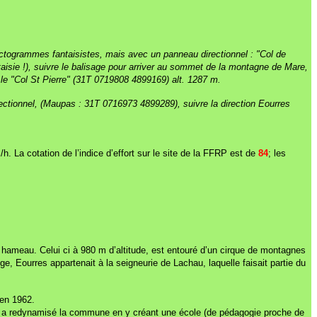
 pictogrammes fantaisistes, mais avec un panneau directionnel : "Col de
isie !), suivre le balisage pour arriver au sommet de la montagne de Mare,
 le "Col St Pierre" (31T 0719808 4899169) alt. 1287 m.
ectionnel, (Maupas : 31T 0716973 4899289), suivre la direction Eourres
m/h.
La cotation de l’indice d’effort sur le site de la FFRP est de
84
; les
hameau. Celui ci à 980 m d’altitude, est entouré d’un cirque de montagnes
, Eourres appartenait à la seigneurie de Lachau, laquelle faisait partie du
 en 1962.
ue, a redynamisé la commune en y créant une école (de pédagogie proche de