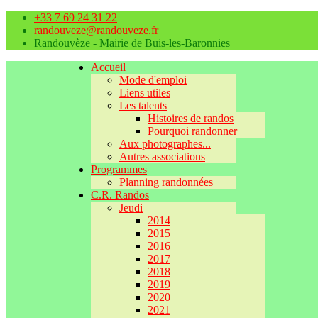
+33 7 69 24 31 22
randouveze@randouveze.fr
Randouvèze - Mairie de Buis-les-Baronnies
Accueil
Mode d'emploi
Liens utiles
Les talents
Histoires de randos
Pourquoi randonner
Aux photographes...
Autres associations
Programmes
Planning randonnées
C.R. Randos
Jeudi
2014
2015
2016
2017
2018
2019
2020
2021