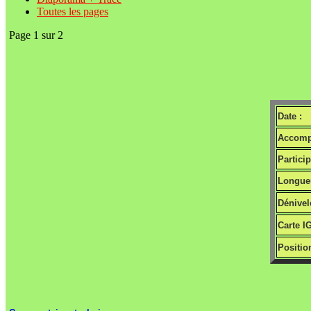
Toutes les pages
Page 1 sur 2
Date :
Accomp
Particip
Longueu
Dénivel
Carte I
Positio