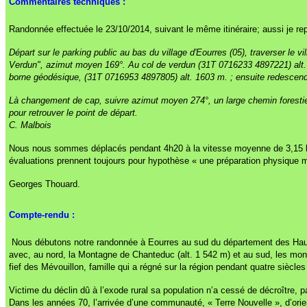
Commentaires techniques :
Randonnée effectuée le 23/10/2014, suivant le même itinéraire; aussi je re
Départ sur le parking public au bas du village d'Eourres (05), traverser le 
Verdun", azimut moyen 169°. Au col de verdun (31T 0716233 4897221) alt. 1
borne géodésique, (31T 0716953 4897805) alt. 1603 m. ; ensuite redescendre
Là changement de cap, suivre azimut moyen 274°, un large chemin forestier,
pour retrouver le point de départ.
C. Malbois
Nous nous sommes déplacés pendant 4h20 à la vitesse moyenne de 3,15 km/
évaluations prennent toujours pour hypothèse « une préparation physique
Georges Thouard.
Compte-rendu :
Nous débutons notre randonnée à Eourres au sud du département des Hautes
avec, au nord, la Montagne de Chanteduc (alt. 1 542 m) et au sud, les mont
fief des Mévouillon, famille qui a régné sur la région pendant quatre sièc
Victime du déclin dû à l’exode rural sa population n’a cessé de décroître,
Dans les années 70, l’arrivée d’une communauté, « Terre Nouvelle », d’ori