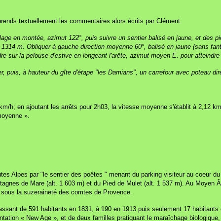
prends textuellement les commentaires alors écrits par Clément.
village en montée, azimut 122°, puis suivre un sentier balisé en jaune, et des
314 m. Obliquer à gauche direction moyenne 60°, balisé en jaune (sans fanta
 sur la pelouse d'estive en longeant l'arête, azimut moyen E. pour atteindre
 puis, à hauteur du gîte d'étape "les Damians", un carrefour avec poteau dir
h; en ajoutant les arrêts pour 2h03, la vitesse moyenne s'établit à 2,12 k
 moyenne ».
 Alpes par "le sentier des poêtes " menant du parking visiteur au coeur du 
agnes de Mare (alt. 1 603 m) et du Pied de Mulet (alt. 1 537 m). Au Moyen Âge
les sous la suzeraineté des comtes de Provence.
 passant de 591 habitants en 1831, à 190 en 1913 puis seulement 17 habitants
entation « New Age », et de deux familles pratiquant le maraîchage biologiq