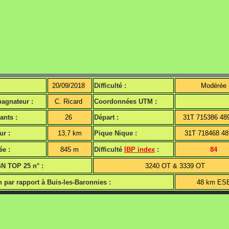
20/09/2018
Difficulté :
Modérée
agnateur :
C. Ricard
Coordonnées UTM :
ants :
26
Départ :
31T 715386 48
r :
13,7 km
Pique Nique :
31T 718468 4
ée :
845 m
Difficulté
IBP index
:
84
GN TOP 25 n° :
3240 OT & 3339 OT
n par rapport à Buis-les-Baronnies :
48 km ES