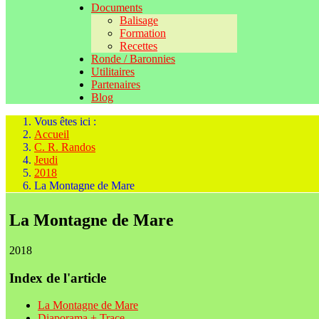
Documents
Balisage
Formation
Recettes
Ronde / Baronnies
Utilitaires
Partenaires
Blog
Vous êtes ici :
Accueil
C. R. Randos
Jeudi
2018
La Montagne de Mare
La Montagne de Mare
2018
Index de l'article
La Montagne de Mare
Diaporama + Trace