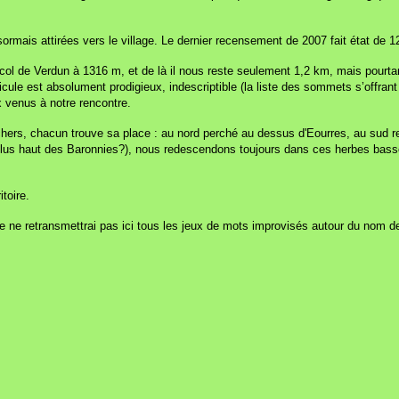
sormais attirées vers le village. Le dernier recensement de 2007 fait état de 1
du col de Verdun à 1316 m, et de là il nous reste seulement 1,2 km, mais pourta
le est absolument prodigieux, indescriptible (la liste des sommets s’offrant
x venus à notre rencontre.
rochers, chacun trouve sa place : au nord perché au dessus d'Eourres, au sud 
e plus haut des Baronnies?), nous redescendons toujours dans ces herbes basse
itoire.
e ne retransmettrai pas ici tous les jeux de mots improvisés autour du nom 