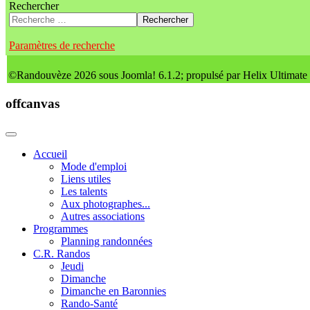
Rechercher
Rechercher
Paramètres de recherche
©Randouvèze 2026 sous Joomla! 6.1.2; propulsé par Helix Ultimate
offcanvas
Accueil
Mode d'emploi
Liens utiles
Les talents
Aux photographes...
Autres associations
Programmes
Planning randonnées
C.R. Randos
Jeudi
Dimanche
Dimanche en Baronnies
Rando-Santé