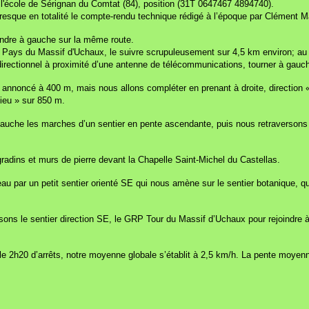
l'école de Sérignan du Comtat (84), position (31T 0647467 4894740).
esque en totalité le compte-rendu technique rédigé à l’époque par Clément M
rendre à gauche sur la même route.
Pays du Massif d'Uchaux, le suivre scrupuleusement sur 4,5 km environ; au 
directionnel à proximité d’une antenne de télécommunications, tourner à gau
 annoncé à 400 m, mais nous allons compléter en prenant à droite, direction
ieu » sur 850 m.
che les marches d’un sentier en pente ascendante, puis nous retraversons la
radins et murs de pierre devant la Chapelle Saint-Michel du Castellas.
eau par un petit sentier orienté SE qui nous amène sur le sentier botanique, 
ns le sentier direction SE, le GRP Tour du Massif d’Uchaux pour rejoindre à 
 2h20 d’arrêts, notre moyenne globale s’établit à 2,5 km/h. La pente moyen