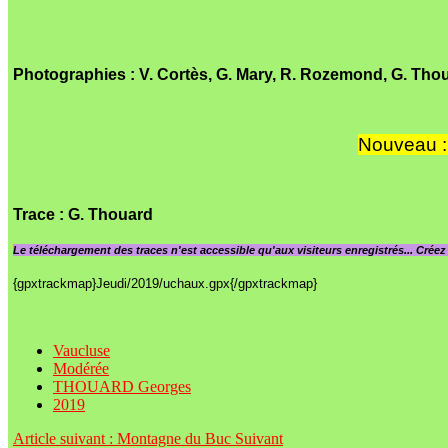
Photographies : V. Cortès, G. Mary, R. Rozemond, G. Tho
Nouveau : 
Trace
: G. Thouard
Le
téléchargement des traces n'est accessible qu'aux visiteurs enregistrés... Crée
{gpxtrackmap}Jeudi/2019/uchaux.gpx{/gpxtrackmap}
Vaucluse
Modérée
THOUARD Georges
2019
Article suivant : Montagne du Buc
Suivant