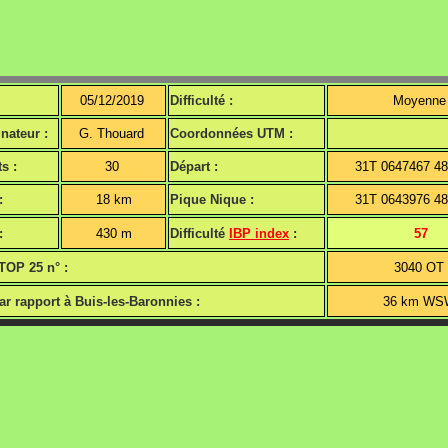
05/12/2019
Difficulté :
Moyenn
ateur :
G. Thouard
Coordonnées UTM :
s :
30
Départ :
31T 0647467 4
:
18 km
Pique Nique :
31T 0643976 4
:
430 m
Difficulté
IBP index
:
57
TOP 25 n° :
3040 OT
ar rapport à Buis-les-Baronnies :
36 km W