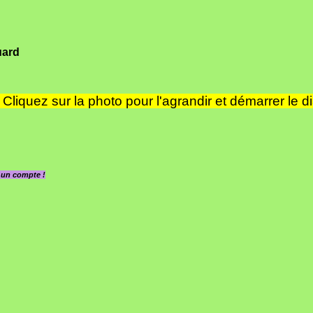
uard
Cliquez sur la photo pour l'agrandir et démarrer le d
z un compte !