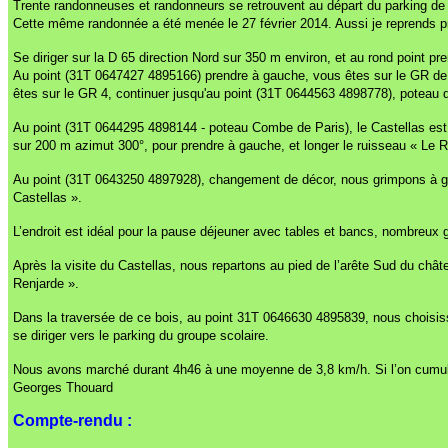
Trente randonneuses et randonneurs se retrouvent au départ du parking de 
Cette même randonnée a été menée le 27 février 2014. Aussi je reprends pr
Se diriger sur la D 65 direction Nord sur 350 m environ, et au rond point p
Au point (31T 0647427 4895166) prendre à gauche, vous êtes sur le GR de 
êtes sur le GR 4, continuer jusqu'au point (31T 0644563 4898778), poteau 
Au point (31T 0644295 4898144 - poteau Combe de Paris), le Castellas est
sur 200 m azimut 300°, pour prendre à gauche, et longer le ruisseau « Le R
Au point (31T 0643250 4897928), changement de décor, nous grimpons à gau
Castellas ».
L’endroit est idéal pour la pause déjeuner avec tables et bancs, nombreux g
Après la visite du Castellas, nous repartons au pied de l’arête Sud du chât
Renjarde ».
Dans la traversée de ce bois, au point 31T 0646630 4895839, nous choisisso
se diriger vers le parking du groupe scolaire.
Nous avons marché durant 4h46 à une moyenne de 3,8 km/h. Si l’on cumule
Georges Thouard
Compte-rendu :