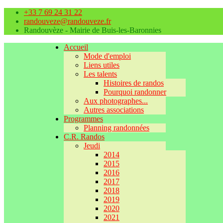
+33 7 69 24 31 22
randouveze@randouveze.fr
Randouvèze - Mairie de Buis-les-Baronnies
Accueil
Mode d'emploi
Liens utiles
Les talents
Histoires de randos
Pourquoi randonner
Aux photographes...
Autres associations
Programmes
Planning randonnées
C.R. Randos
Jeudi
2014
2015
2016
2017
2018
2019
2020
2021