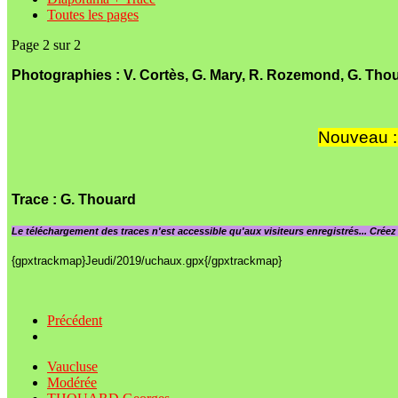
Toutes les pages
Page 2 sur 2
Photographies : V. Cortès, G. Mary, R. Rozemond, G. Tho
Nouveau : 
Trace
: G. Thouard
Le
téléchargement des traces n'est accessible qu'aux visiteurs enregistrés... Crée
{gpxtrackmap}Jeudi/2019/uchaux.gpx{/gpxtrackmap}
Précédent
Vaucluse
Modérée