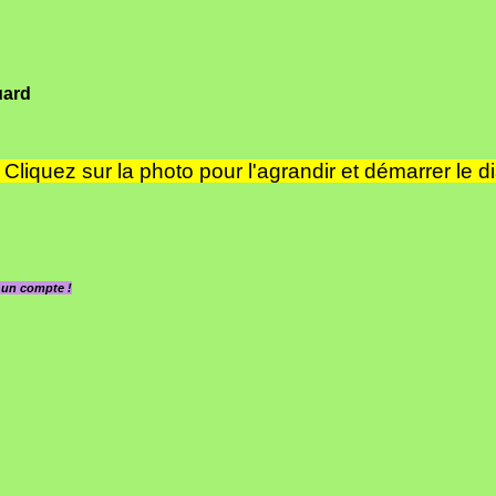
uard
Cliquez sur la photo pour l'agrandir et démarrer le d
z un compte !