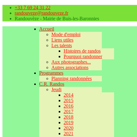
+33 7 69 24 31 22
randouveze@randouveze.fr
Randouvèze - Mairie de Buis-les-Baronnies
Accueil
Mode d'emploi
Liens utiles
Les talents
Histoires de randos
Pourquoi randonner
Aux photographes...
Autres associations
Programmes
Planning randonnées
C.R. Randos
Jeudi
2014
2015
2016
2017
2018
2019
2020
2021