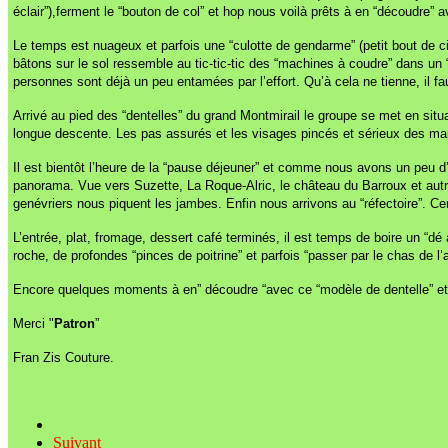
éclair”),ferment le “bouton de col” et hop nous voilà prêts à en “découdre” 
Le temps est nuageux et parfois une “culotte de gendarme” (petit bout de c
bâtons sur le sol ressemble au tic-tic-tic des “machines à coudre” dans un 
personnes sont déjà un peu entamées par l’effort. Qu’à cela ne tienne, il fau
Arrivé au pied des “dentelles” du grand Montmirail le groupe se met en situat
longue descente. Les pas assurés et les visages pincés et sérieux des mar
Il est bientôt l’heure de la “pause déjeuner” et comme nous avons un peu d’
panorama. Vue vers Suzette, La Roque-Alric, le château du Barroux et autres
genévriers nous piquent les jambes. Enfin nous arrivons au “réfectoire”. Ce
L’entrée, plat, fromage, dessert café terminés, il est temps de boire un “dé à 
roche, de profondes “pinces de poitrine” et parfois “passer par le chas de l’a
Encore quelques moments à en” découdre “avec ce “modèle de dentelle” et
Merci "
Patron
”
Fran Zis Couture.
Suivant