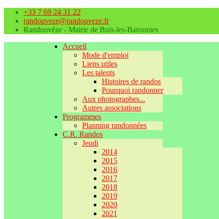
+33 7 69 24 31 22
randouveze@randouveze.fr
Randouvèze - Mairie de Buis-les-Baronnies
Accueil
Mode d'emploi
Liens utiles
Les talents
Histoires de randos
Pourquoi randonner
Aux photographes...
Autres associations
Programmes
Planning randonnées
C.R. Randos
Jeudi
2014
2015
2016
2017
2018
2019
2020
2021