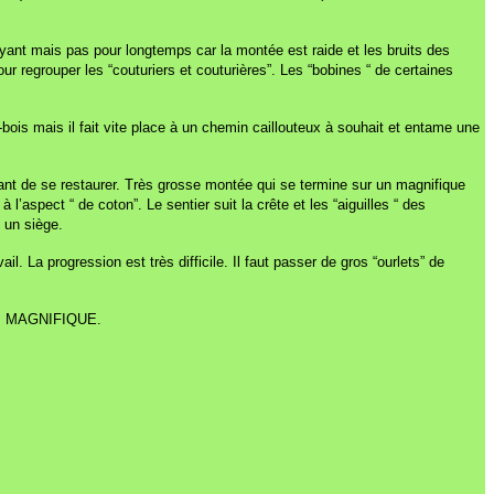
yant mais pas pour longtemps car la montée est raide et les bruits des
r regrouper les “couturiers et couturières”. Les “bobines “ de certaines
s-bois mais il fait vite place à un chemin caillouteux à souhait et entame une
avant de se restaurer. Très grosse montée qui se termine sur un magnifique
spect “ de coton”. Le sentier suit la crête et les “aiguilles “ des
 un siège.
il. La progression est très difficile. Il faut passer de gros “ourlets” de
tat. MAGNIFIQUE.