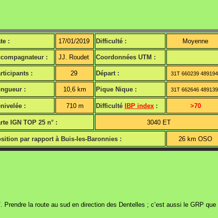
te :
17/01/2019
Difficulté :
Moyenne
compagnateur :
JJ. Roudet
Coordonnées UTM :
rticipants :
29
Départ :
31T 660239 48919
ngueur :
10,6 km
Pique Nique :
31T 662646 48913
nivelée :
710 m
Difficulté
IBP index
:
>70
rte IGN TOP 25 n° :
3040 ET
sition par rapport à Buis-les-Baronnies :
26 km OSO
Prendre la route au sud en direction des Dentelles ; c’est aussi le GRP que 