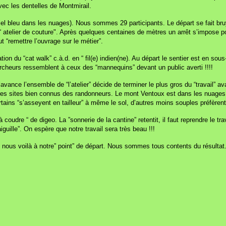
avec les dentelles de Montmirail.
iel bleu dans les nuages). Nous sommes 29 participants. Le départ se fait bru
“ atelier de couture". Après quelques centaines de mètres un arrêt s’impose pou
t “remettre l’ouvrage sur le métier”.
ion du “cat walk” c.à.d. en “ fil(e) indien(ne). Au départ le sentier est en sou
cheurs ressemblent à ceux des “mannequins” devant un public averti !!!!
avance l’ensemble de “l’atelier” décide de terminer le plus gros du “travail” 
 sites bien connus des randonneurs. Le mont Ventoux est dans les nuages à l’a
rtains “s’asseyent en tailleur” à même le sol, d’autres moins souples préfèrent
coudre “ de digeo. La ”sonnerie de la cantine” retentit, il faut reprendre le trava
iguille”. On espère que notre travail sera très beau !!!
 nous voilà à notre” point” de départ. Nous sommes tous contents du résul