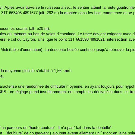
irail. Après avoir traversé le ruisseau à sec, le sentier atteint la route goud
 31T 663405 4891577 (alt. 262 m) la montée dans les bois commence et se pour
oser les séants (alt. 520 m).
ules qui mènent au bas de voies d’escalade. Le tracé devient exigeant avec 
rs le col du Cayron, ainsi que le point 31T 661598 4891021, intersection avec
di (table d’orientation). La descente boisée continue jusqu’à retrouver la pi
 la moyenne globale s’établit à 1,56 km/h.
es.
ui caractérise une randonnée de difficulté moyenne, en ayant toujours pour hyp
 GPS ; ce réglage prend insuffisamment en compte les dénivelées dans les tr
 un parcours de “haute couture". Il n’a pas” fait dans la dentelle”.
 : “doublure” de coupe-vent ( ajoutent éventuellement un ” tricot en laine polair