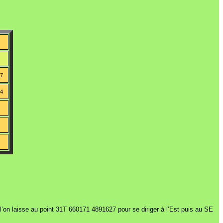
47
94
l’on laisse au point 31T 660171 4891627 pour se diriger à l’Est puis au SE