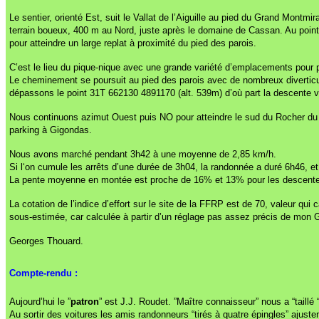
Le sentier, orienté Est, suit le Vallat de l’Aiguille au pied du Grand Montm
terrain boueux, 400 m au Nord, juste après le domaine de Cassan. Au point
pour atteindre un large replat à proximité du pied des parois.
C’est le lieu du pique-nique avec une grande variété d’emplacements pour p
Le cheminement se poursuit au pied des parois avec de nombreux divertic
dépassons le point 31T 662130 4891170 (alt. 539m) d’où part la descente ve
Nous continuons azimut Ouest puis NO pour atteindre le sud du Rocher du Mi
parking à Gigondas.
Nous avons marché pendant 3h42 à une moyenne de 2,85 km/h.
Si l‘on cumule les arrêts d’une durée de 3h04, la randonnée a duré 6h46, et
La pente moyenne en montée est proche de 16% et 13% pour les descent
La cotation de l’indice d’effort sur le site de la FFRP est de 70, valeur q
sous-estimée, car calculée à partir d’un réglage pas assez précis de mon
Georges Thouard.
Compte-rendu :
Aujourd’hui le ”
patron
” est J.J. Roudet. ”Maître connaisseur” nous a “taillé “
Au sortir des voitures les amis randonneurs “tirés à quatre épingles” ajustent