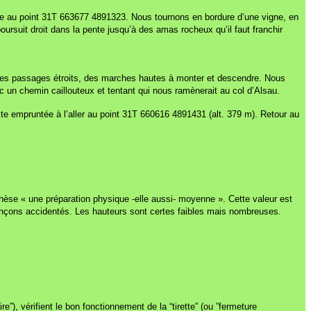
ronnée au point 31T 663677 4891323. Nous tournons en bordure d’une vigne, en
suit droit dans la pente jusqu’à des amas rocheux qu’il faut franchir
des passages étroits, des marches hautes à monter et descendre. Nous
 un chemin caillouteux et tentant qui nous ramènerait au col d’Alsau.
ste empruntée à l’aller au point 31T 660616 4891431 (alt. 379 m). Retour au
othèse « une préparation physique -elle aussi- moyenne ». Cette valeur est
onçons accidentés. Les hauteurs sont certes faibles mais nombreuses.
e”), vérifient le bon fonctionnement de la “tirette” (ou ”fermeture