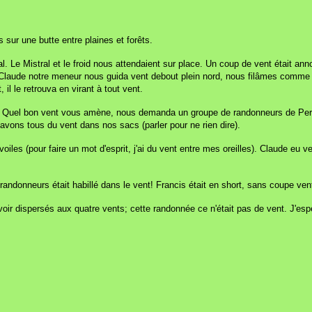
sur une butte entre plaines et forêts.
 Le Mistral et le froid nous attendaient sur place. Un coup de vent était ann
t, Claude notre meneur nous guida vent debout plein nord, nous filâmes comme
il le retrouva en virant à tout vent.
é. Quel bon vent vous amène, nous demanda un groupe de randonneurs de Pern
avons tous du vent dans nos sacs (parler pour ne rien dire).
iles (pour faire un mot d'esprit, j'ai du vent entre mes oreilles). Claude eu 
randonneurs était habillé dans le vent! Francis était en short, sans coupe vent
oir dispersés aux quatre vents; cette randonnée ce n'était pas de vent. J'espè