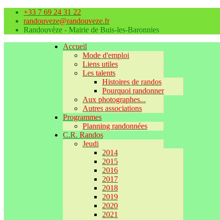
+33 7 69 24 31 22
randouveze@randouveze.fr
Randouvèze - Mairie de Buis-les-Baronnies
Accueil
Mode d'emploi
Liens utiles
Les talents
Histoires de randos
Pourquoi randonner
Aux photographes...
Autres associations
Programmes
Planning randonnées
C.R. Randos
Jeudi
2014
2015
2016
2017
2018
2019
2020
2021