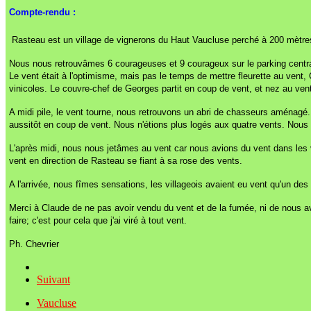
Compte-rendu :
Rasteau est un village de vignerons du Haut Vaucluse perché à 200 mètres 
Nous nous retrouvâmes 6 courageuses et 9 courageux sur le parking central.
Le vent était à l'optimisme, mais pas le temps de mettre fleurette au ven
vinicoles. Le couvre-chef de Georges partit en coup de vent, et nez au vent, 
A midi pile, le vent tourne, nous retrouvons un abri de chasseurs aménag
aussitôt en coup de vent. Nous n'étions plus logés aux quatre vents. Nous 
L'après midi, nous nous jetâmes au vent car nous avions du vent dans les vo
vent en direction de Rasteau se fiant à sa rose des vents.
A l'arrivée, nous fîmes sensations, les villageois avaient eu vent qu'un des 
Merci à Claude de ne pas avoir vendu du vent et de la fumée, ni de nous av
faire; c'est pour cela que j'ai viré à tout vent.
Ph. Chevrier
Suivant
Vaucluse