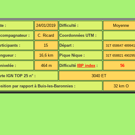
te :
24/01/2019
Difficulté :
Moyenne
compagnateur :
C. Ricard
Coordonnées UTM :
rticipants :
15
Départ :
31T 658647 48994
ngueur :
16,6 km
Pique Nique :
31T 658821 49029
nivelée :
464 m
Difficulté
IBP index
:
56
rte IGN TOP 25 n° :
3040 ET
sition par rapport à Buis-les-Baronnies :
32 km O