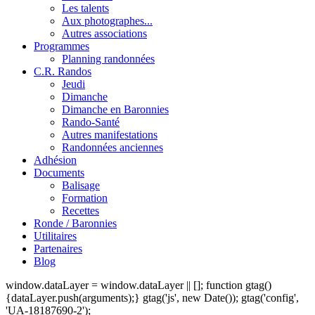
Les talents
Aux photographes...
Autres associations
Programmes
Planning randonnées
C.R. Randos
Jeudi
Dimanche
Dimanche en Baronnies
Rando-Santé
Autres manifestations
Randonnées anciennes
Adhésion
Documents
Balisage
Formation
Recettes
Ronde / Baronnies
Utilitaires
Partenaires
Blog
window.dataLayer = window.dataLayer || []; function gtag()
{dataLayer.push(arguments);} gtag('js', new Date()); gtag('config',
'UA-18187690-2');