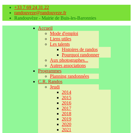
+33 7 69 24 31 22
randouveze@randouveze.fr
Randouvèze - Mairie de Buis-les-Baronnies
Accueil
Mode d'emploi
Liens utiles
Les talents
Histoires de randos
Pourquoi randonner
Aux photographes...
Autres associations
Programmes
Planning randonnées
C.R. Randos
Jeudi
2014
2015
2016
2017
2018
2019
2020
2021