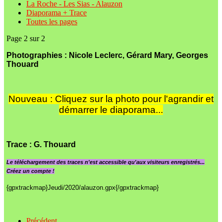
La Roche - Les Sias - Alauzon
Diaporama + Trace
Toutes les pages
Page 2 sur 2
Photographies : Nicole Leclerc, Gérard Mary, Georges
Thouard
Nouveau : Cliquez sur la photo pour l'agrandir et
démarrer le diaporama...
Trace
: G. Thouard
Le
téléchargement des traces n'est accessible qu'aux visiteurs enregistrés...
Créez un compte !
{gpxtrackmap}Jeudi/2020/alauzon.gpx{/gpxtrackmap}
Précédent