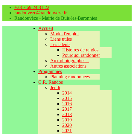
+33 7 69 24 31 22
randouveze@randouveze.fr
Randouvèze - Mairie de Buis-les-Baronnies
Accueil
Mode d'emploi
Liens utiles
Les talents
Histoires de randos
Pourquoi randonner
Aux photographes...
Autres associations
Programmes
Planning randonnées
C.R. Randos
Jeudi
2014
2015
2016
2017
2018
2019
2020
2021