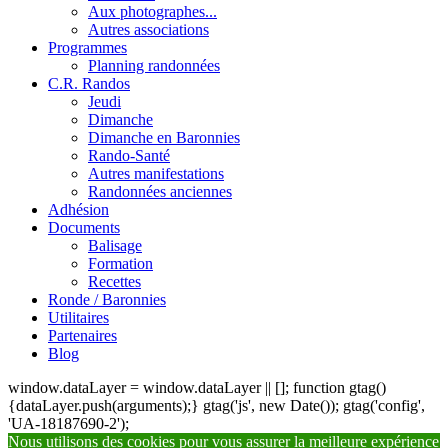
Aux photographes...
Autres associations
Programmes
Planning randonnées
C.R. Randos
Jeudi
Dimanche
Dimanche en Baronnies
Rando-Santé
Autres manifestations
Randonnées anciennes
Adhésion
Documents
Balisage
Formation
Recettes
Ronde / Baronnies
Utilitaires
Partenaires
Blog
window.dataLayer = window.dataLayer || []; function gtag()
{dataLayer.push(arguments);} gtag('js', new Date()); gtag('config',
'UA-18187690-2');
Nous utilisons des cookies pour vous assurer la meilleure expérience