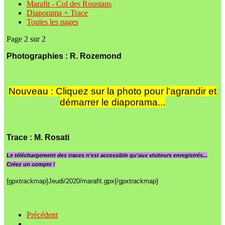
Marafit - Col des Roustans
Diaporama + Trace
Toutes les pages
Page 2 sur 2
Photographies : R. Rozemond
Nouveau : Cliquez sur la photo pour l'agrandir et
démarrer le diaporama...
Trace
: M. Rosati
Le
téléchargement des traces n'est accessible qu'aux visiteurs enregistrés...
Créez un compte !
{gpxtrackmap}Jeudi/2020/marafit.gpx{/gpxtrackmap}
Précédent