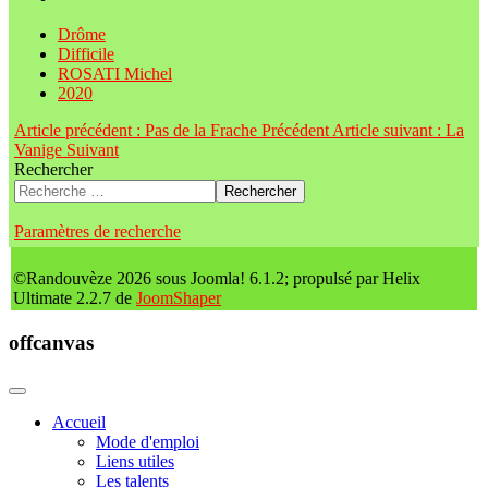
Drôme
Difficile
ROSATI Michel
2020
Article précédent : Pas de la Frache
Précédent
Article suivant : La
Vanige
Suivant
Rechercher
Rechercher
Paramètres de recherche
©Randouvèze 2026 sous Joomla! 6.1.2; propulsé par Helix
Ultimate 2.2.7 de
JoomShaper
offcanvas
Accueil
Mode d'emploi
Liens utiles
Les talents