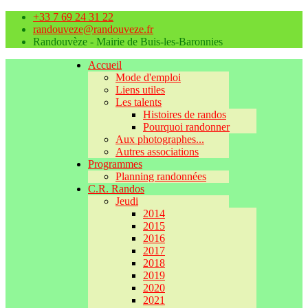
+33 7 69 24 31 22
randouveze@randouveze.fr
Randouvèze - Mairie de Buis-les-Baronnies
Accueil
Mode d'emploi
Liens utiles
Les talents
Histoires de randos
Pourquoi randonner
Aux photographes...
Autres associations
Programmes
Planning randonnées
C.R. Randos
Jeudi
2014
2015
2016
2017
2018
2019
2020
2021