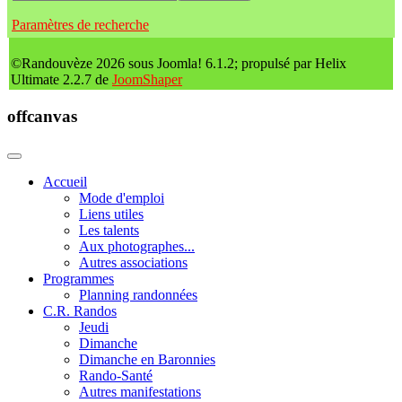
Paramètres de recherche
©Randouvèze 2026 sous Joomla! 6.1.2; propulsé par Helix
Ultimate 2.2.7 de
JoomShaper
offcanvas
Accueil
Mode d'emploi
Liens utiles
Les talents
Aux photographes...
Autres associations
Programmes
Planning randonnées
C.R. Randos
Jeudi
Dimanche
Dimanche en Baronnies
Rando-Santé
Autres manifestations