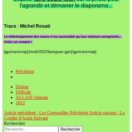
l'agrandir et démarrer le diaporama...
Trace
: Michel Rosati
Le
téléchargement des traces n'est accessible qu'aux visiteurs enregistrés...
Créez un compte !
{gpxtrackmap}Jeudi/2022/besignan.gpx{/gpxtrackmap}
Précédent
Drôme
Difficile
ALLAIS Simone
2022
Article précédent : Les Grenouilles
Précédent
Article suivant : La
Combe d'Ansis
Suivant
Rechercher
Rechercher