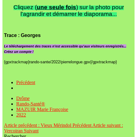
Cliquez (
une seule fois
) sur la photo pour
l'agrandir et démarrer le diaporama...
Trace
: Georges
Le
téléchargement des traces n'est accessible qu'aux visiteurs enregistrés...
Créez un compte !
{gpxtrackmap}rando-sante/2022/pierrelongue.gpx{/gpxtrackmap}
Précédent
Drôme
Rando-Santé®
MAZUIR Marie Françoise
2022
Article précédent : Vieux Mérindol
Précédent
Article suivant :
Vercoiran
Suivant
Rechercher