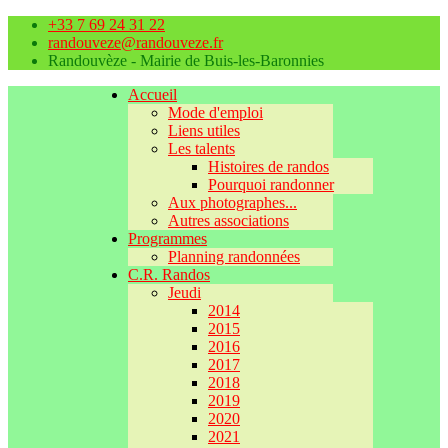
+33 7 69 24 31 22
randouveze@randouveze.fr
Randouvèze - Mairie de Buis-les-Baronnies
Accueil
Mode d'emploi
Liens utiles
Les talents
Histoires de randos
Pourquoi randonner
Aux photographes...
Autres associations
Programmes
Planning randonnées
C.R. Randos
Jeudi
2014
2015
2016
2017
2018
2019
2020
2021