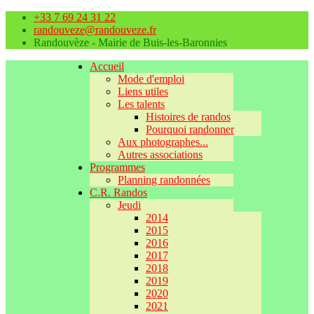
+33 7 69 24 31 22
randouveze@randouveze.fr
Randouvèze - Mairie de Buis-les-Baronnies
Accueil
Mode d'emploi
Liens utiles
Les talents
Histoires de randos
Pourquoi randonner
Aux photographes...
Autres associations
Programmes
Planning randonnées
C.R. Randos
Jeudi
2014
2015
2016
2017
2018
2019
2020
2021