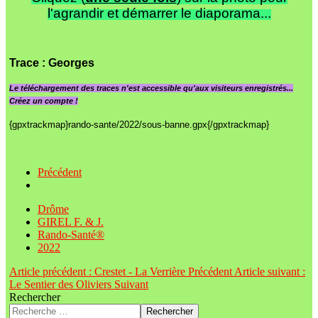
l'agrandir et démarrer le diaporama...
Trace
: Georges
Le
téléchargement des traces n'est accessible qu'aux visiteurs enregistrés...
Créez un compte !
{gpxtrackmap}rando-sante/2022/sous-banne.gpx{/gpxtrackmap}
Précédent
Drôme
GIREL F. & J.
Rando-Santé®
2022
Article précédent : Crestet - La Verrière
Précédent
Article suivant :
Le Sentier des Oliviers
Suivant
Rechercher
Rechercher