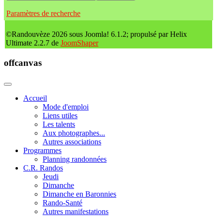
Paramètres de recherche
©Randouvèze 2026 sous Joomla! 6.1.2; propulsé par Helix
Ultimate 2.2.7 de
JoomShaper
offcanvas
Accueil
Mode d'emploi
Liens utiles
Les talents
Aux photographes...
Autres associations
Programmes
Planning randonnées
C.R. Randos
Jeudi
Dimanche
Dimanche en Baronnies
Rando-Santé
Autres manifestations