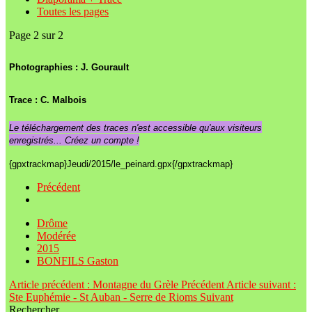
Toutes les pages
Page 2 sur 2
Photographies : J. Gourault
Trace : C. Malbois
Le téléchargement des traces n'est accessible qu'aux visiteurs
enregistrés... Créez un compte !
{gpxtrackmap}Jeudi/2015/le_peinard.gpx{/gpxtrackmap}
Précédent
Drôme
Modérée
2015
BONFILS Gaston
Article précédent : Montagne du Grèle
Précédent
Article suivant :
Ste Euphémie - St Auban - Serre de Rioms
Suivant
Rechercher