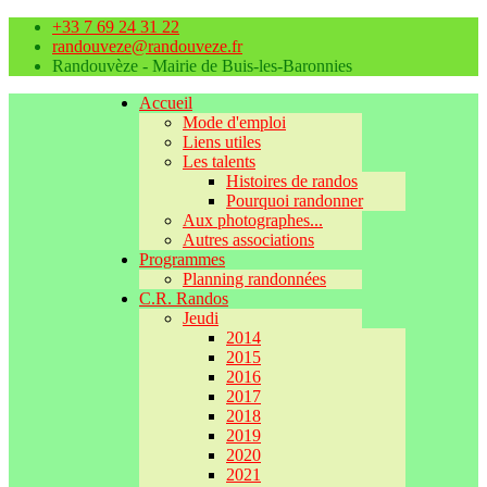
+33 7 69 24 31 22
randouveze@randouveze.fr
Randouvèze - Mairie de Buis-les-Baronnies
Accueil
Mode d'emploi
Liens utiles
Les talents
Histoires de randos
Pourquoi randonner
Aux photographes...
Autres associations
Programmes
Planning randonnées
C.R. Randos
Jeudi
2014
2015
2016
2017
2018
2019
2020
2021