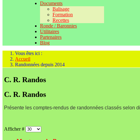
Documents
Balisage
Formation
Recettes
Ronde / Baronnies
Utilitaires
Partenaires
Blog
Vous êtes ici :
Accueil
Randonnées depuis 2014
C. R. Randos
C. R. Randos
Présente les comptes-rendus de randonnées classés selon div
Afficher #