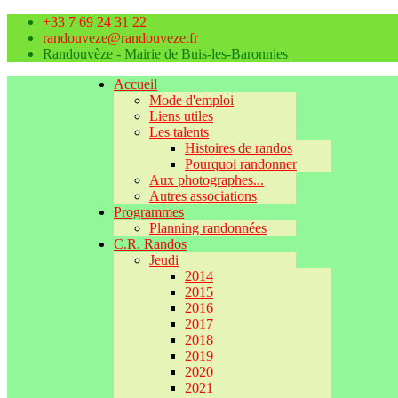
+33 7 69 24 31 22
randouveze@randouveze.fr
Randouvèze - Mairie de Buis-les-Baronnies
Accueil
Mode d'emploi
Liens utiles
Les talents
Histoires de randos
Pourquoi randonner
Aux photographes...
Autres associations
Programmes
Planning randonnées
C.R. Randos
Jeudi
2014
2015
2016
2017
2018
2019
2020
2021