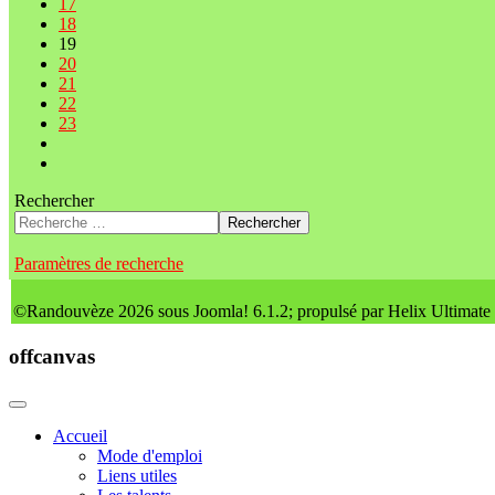
17
18
19
20
21
22
23
Rechercher
Rechercher
Paramètres de recherche
©Randouvèze 2026 sous Joomla! 6.1.2; propulsé par Helix Ultimate
offcanvas
Accueil
Mode d'emploi
Liens utiles